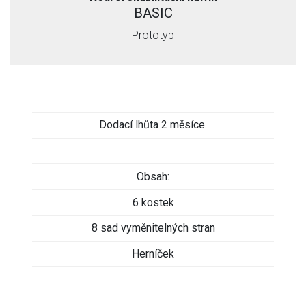
BASIC
Prototyp
Dodací lhůta 2 měsíce.
Obsah:
6 kostek
8 sad vyměnitelných stran
Herníček