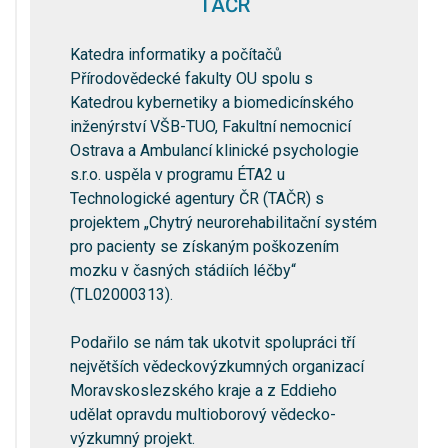
TAČR
Katedra informatiky a počítačů
Přírodovědecké fakulty OU spolu s
Katedrou kybernetiky a biomedicínského
inženýrství VŠB-TUO, Fakultní nemocnicí
Ostrava a Ambulancí klinické psychologie
s.r.o. uspěla v programu ÉTA2 u
Technologické agentury ČR (TAČR) s
projektem „Chytrý neurorehabilitační systém
pro pacienty se získaným poškozením
mozku v časných stádiích léčby“
(TL02000313).
Podařilo se nám tak ukotvit spolupráci tří
největších vědeckovýzkumných organizací
Moravskoslezského kraje a z Eddieho
udělat opravdu multioborový vědecko-
výzkumný projekt.